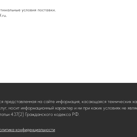
тимальные условия поставки.
.ru.
ся представленная на сайте информация, касающаяся технических хар
слуг, носит информационный характер и ни при каких условиях не яв
татьи 437(2) Гражданского кодекса РФ.
олитика конфиденциальности