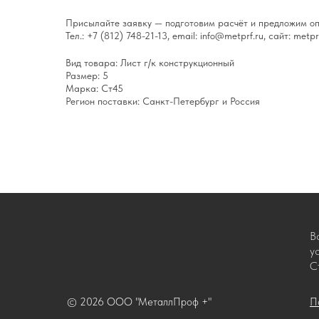
Присылайте заявку — подготовим расчёт и предложим оп
Тел.: +7 (812) 748-21-13, email: info@metprf.ru, сайт: metprf
Вид товара: Лист г/к конструкционный
Размер: 5
Марка: Ст45
Регион поставки: Санкт-Петербург и Россия
В
у
С
© 2026 ООО "МеталлПроф +"
П