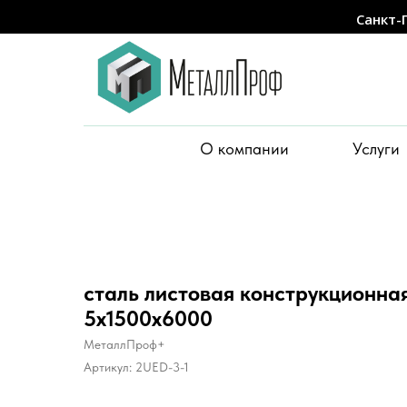
Санкт-
О компании
Услуги
сталь листовая конструкционная
5х1500х6000
МеталлПроф+
Артикул:
2UED-3-1