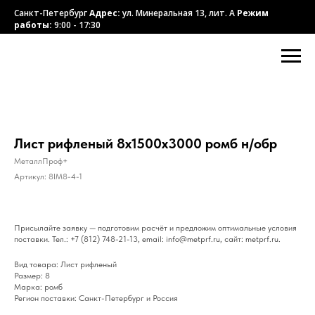
Санкт-Петербург
Адрес:
ул. Минеральная 13, лит. А
Режим
работы:
9:00 - 17:30
Лист рифленый 8х1500х3000 ромб н/обр
МеталлПроф+
Артикул:
8IM8-4-1
Присылайте заявку — подготовим расчёт и предложим оптимальные условия
поставки. Тел.: +7 (812) 748-21-13, email: info@metprf.ru, сайт: metprf.ru.
Вид товара: Лист рифленый
Размер: 8
Марка: ромб
Регион поставки: Санкт-Петербург и Россия