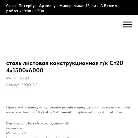
Санкт-Петербург
Адрес:
ул. Минеральная 13, лит. А
Режим
работы:
9:00 - 17:30
сталь листовая конструкционная г/к Ст20
4х1500х6000
МеталлПроф+
Артикул:
21QO-3-1
Присылайте заявку — подготовим расчёт и предложим оптимальные условия
поставки. Тел.: +7 (812) 748-21-13, email: info@metprf.ru, сайт: metprf.ru.
Вид товара: Лист г/к конструкционный
Размер: 4
Марка: Ст20