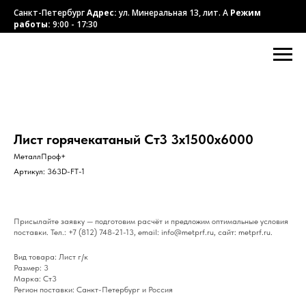
Санкт-Петербург
Адрес:
ул. Минеральная 13, лит. А
Режим
работы:
9:00 - 17:30
Лист горячекатаный Ст3 3х1500х6000
МеталлПроф+
Артикул:
363D-FT-1
Присылайте заявку — подготовим расчёт и предложим оптимальные условия
поставки. Тел.: +7 (812) 748-21-13, email: info@metprf.ru, сайт: metprf.ru.
Вид товара: Лист г/к
Размер: 3
Марка: Ст3
Регион поставки: Санкт-Петербург и Россия