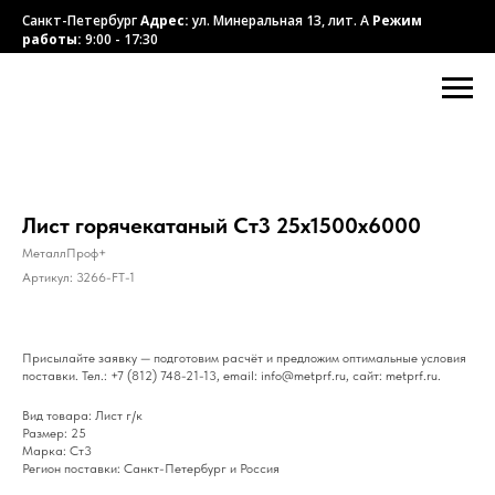
Санкт-Петербург
Адрес:
ул. Минеральная 13, лит. А
Режим
работы:
9:00 - 17:30
Лист горячекатаный Ст3 25х1500х6000
МеталлПроф+
Артикул:
3266-FT-1
Присылайте заявку — подготовим расчёт и предложим оптимальные условия
поставки. Тел.: +7 (812) 748-21-13, email: info@metprf.ru, сайт: metprf.ru.
Вид товара: Лист г/к
Размер: 25
Марка: Ст3
Регион поставки: Санкт-Петербург и Россия