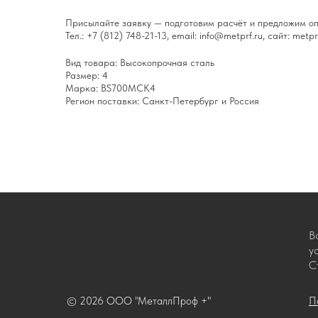
Присылайте заявку — подготовим расчёт и предложим оп
Тел.: +7 (812) 748-21-13, email: info@metprf.ru, сайт: metprf
Вид товара: Высокопрочная сталь
Размер: 4
Марка: BS700MCK4
Регион поставки: Санкт-Петербург и Россия
В
у
С
© 2026 ООО "МеталлПроф +"
П