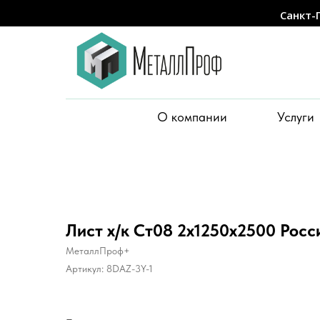
Санкт-
О компании
Услуги
Лист х/к Ст08 2х1250х2500 Росс
МеталлПроф+
Артикул:
8DAZ-3Y-1