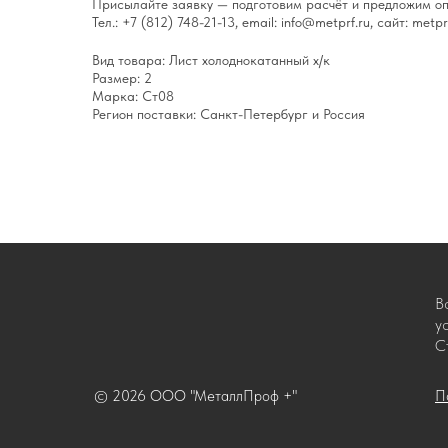
Присылайте заявку — подготовим расчёт и предложим оп
Тел.: +7 (812) 748-21-13, email: info@metprf.ru, сайт: metprf
Вид товара: Лист холоднокатанный х/к
Размер: 2
Марка: Ст08
Регион поставки: Санкт-Петербург и Россия
В
у
С
© 2026 ООО "МеталлПроф +"
П