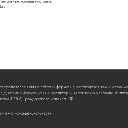
тимальные условия поставки.
.ru.
ся представленная на сайте информация, касающаяся технических хар
слуг, носит информационный характер и ни при каких условиях не яв
татьи 437(2) Гражданского кодекса РФ.
олитика конфиденциальности