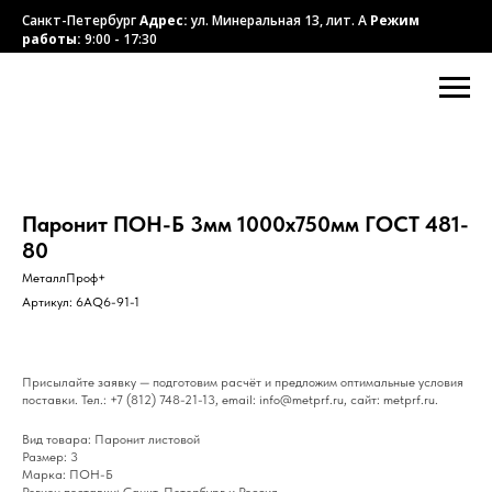
Санкт-Петербург
Адрес:
ул. Минеральная 13, лит. А
Режим
работы:
9:00 - 17:30
Паронит ПОН-Б 3мм 1000х750мм ГОСТ 481-
80
МеталлПроф+
Артикул:
6AQ6-91-1
Присылайте заявку — подготовим расчёт и предложим оптимальные условия
поставки. Тел.: +7 (812) 748-21-13, email: info@metprf.ru, сайт: metprf.ru.
Вид товара: Паронит листовой
Размер: 3
Марка: ПОН-Б