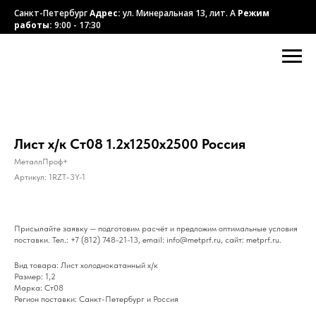
Санкт-Петербург
Адрес:
ул. Минеральная 13, лит. А
Режим
работы:
9:00 - 17:30
Лист х/к Ст08 1.2х1250х2500 Россия
МеталлПроф+
Артикул:
1RZT-3Y-1
Присылайте заявку — подготовим расчёт и предложим оптимальные условия
поставки. Тел.: +7 (812) 748-21-13, email: info@metprf.ru, сайт: metprf.ru.
Вид товара: Лист холоднокатанный х/к
Размер: 1,2
Марка: Ст08
Регион поставки: Санкт-Петербург и Россия