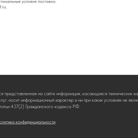
тимальные условия поставки.
.ru.
ся представленная на сайте информация, касающаяся технических хар
слуг, носит информационный характер и ни при каких условиях не яв
татьи 437(2) Гражданского кодекса РФ.
олитика конфиденциальности