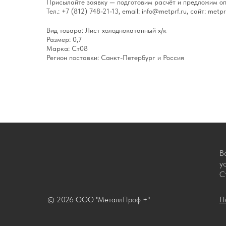
Присылайте заявку — подготовим расчёт и предложим оп
Тел.: +7 (812) 748-21-13, email: info@metprf.ru, сайт: metprf
Вид товара: Лист холоднокатанный х/к
Размер: 0,7
Марка: Ст08
Регион поставки: Санкт-Петербург и Россия
В
у
С
© 2026 ООО "МеталлПроф +"
П