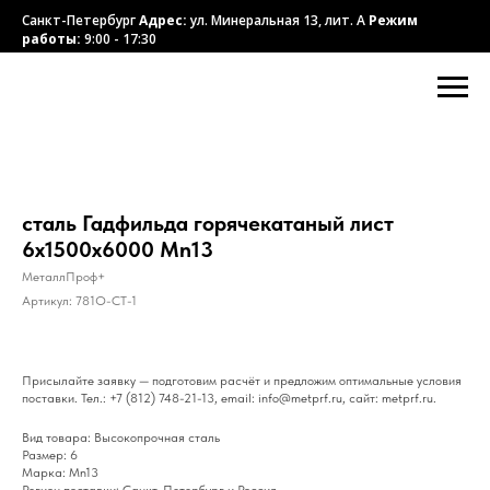
Санкт-Петербург
Адрес:
ул. Минеральная 13, лит. А
Режим
работы:
9:00 - 17:30
сталь Гадфильда горячекатаный лист
6х1500х6000 Mn13
МеталлПроф+
Артикул:
781O-CT-1
Присылайте заявку — подготовим расчёт и предложим оптимальные условия
поставки. Тел.: +7 (812) 748-21-13, email: info@metprf.ru, сайт: metprf.ru.
Вид товара: Высокопрочная сталь
Размер: 6
Марка: Mn13