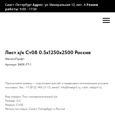
Санкт-Петербург
Адрес:
ул. Минеральная 13, лит. А
Режим
работы:
9:00 - 17:30
Лист х/к Ст08 0.5х1250х2500 Россия
МеталлПроф+
Артикул:
84EK-FT-1
Присылайте заявку — подготовим расчёт и предложим оптимальные условия
поставки. Тел.: +7 (812) 748-21-13, email: info@metprf.ru, сайт: metprf.ru.
Вид товара: Лист холоднокатанный х/к
Размер: 0,5
Марка: Ст08
Регион поставки: Санкт-Петербург и Россия