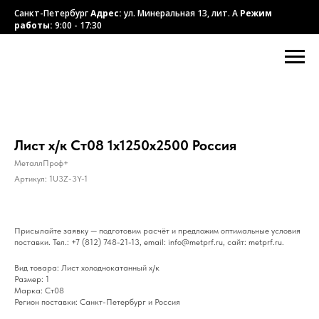
Санкт-Петербург
Адрес:
ул. Минеральная 13, лит. А
Режим
работы:
9:00 - 17:30
Лист х/к Ст08 1х1250х2500 Россия
МеталлПроф+
Артикул:
1U3Z-3Y-1
Присылайте заявку — подготовим расчёт и предложим оптимальные условия
поставки. Тел.: +7 (812) 748-21-13, email: info@metprf.ru, сайт: metprf.ru.
Вид товара: Лист холоднокатанный х/к
Размер: 1
Марка: Ст08
Регион поставки: Санкт-Петербург и Россия