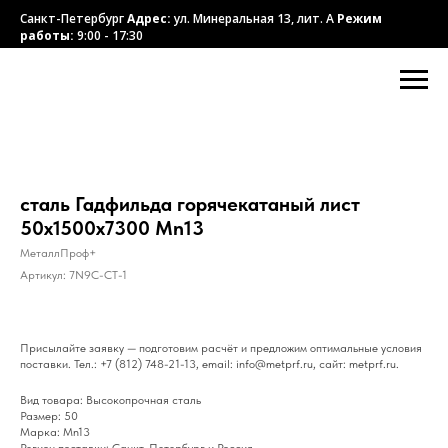
Санкт-Петербург
Адрес:
ул. Минеральная 13, лит. А
Режим
работы:
9:00 - 17:30
сталь Гадфильда горячекатаный лист
50х1500х7300 Mn13
МеталлПроф+
Артикул:
7N9C-CT-1
Присылайте заявку — подготовим расчёт и предложим оптимальные условия
поставки. Тел.: +7 (812) 748-21-13, email: info@metprf.ru, сайт: metprf.ru.
Вид товара: Высокопрочная сталь
Размер: 50
Марка: Mn13