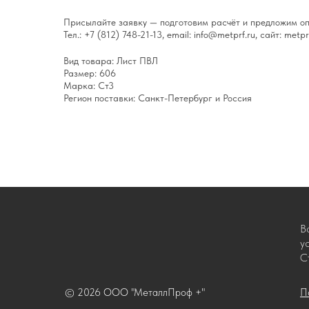
Присылайте заявку — подготовим расчёт и предложим оп
Тел.: +7 (812) 748-21-13, email: info@metprf.ru, сайт: metprf
Вид товара: Лист ПВЛ
Размер: 606
Марка: Ст3
Регион поставки: Санкт-Петербург и Россия
В
у
С
© 2026 ООО "МеталлПроф +"
П