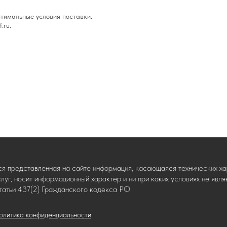
тимальные условия поставки.
.ru.
ся представленная на сайте информация, касающаяся технических хар
слуг, носит информационный характер и ни при каких условиях не яв
татьи 437(2) Гражданского кодекса РФ.
олитика конфиденциальности