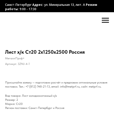
Санкт-Петербург
Адрес:
ул. Минеральная 13, лит. А
Режим
работы:
9:00 - 17:30
Лист х/к Ст20 2х1250х2500 Россия
МеталлПроф+
Артикул:
3ZNJ-4-1
Присылайте заявку — подготовим расчёт и предложим оптимальные условия
поставки. Тел.: +7 (812) 748-21-13, email: info@metprf.ru, сайт: metprf.ru.
Вид товара: Лист холоднокатанный х/к
Размер: 2
Марка: Ст20
Регион поставки: Санкт-Петербург и Россия