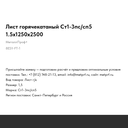
Лист горячекатаный Ст1-3пс/сп5
1.5х1250х2500
МеталлПроф+
8ESY-FT-1
Присылайте заявку — подготовим расчёт и предложим оптимальные условия
поставки. Тел.: +7 (812) 748-21-13, email: info@metprf.ru, сайт: metprf.ru.
Вид товара: Лист г/к
Размер: 1,5
Марка: Ст1-3пс/сп5
Регион поставки: Санкт-Петербург и Россия