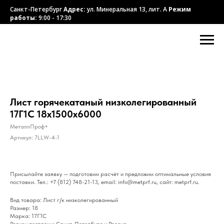
Санкт-Петербург
Адрес:
ул. Минеральная 13, лит. А
Режим
работы:
9:00 - 17:30
Лист горячекатаный низколегированный
17Г1С 18х1500х6000
МеталлПроф+
Артикул:
7LLW-4-1
Присылайте заявку — подготовим расчёт и предложим оптимальные условия
поставки. Тел.: +7 (812) 748-21-13, email: info@metprf.ru, сайт: metprf.ru.
Вид товара: Лист г/к низколегированный
Размер: 18
Марка: 17Г1С