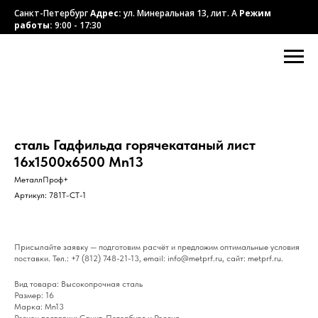
Санкт-Петербург
Адрес:
ул. Минеральная 13, лит. А
Режим
работы:
9:00 - 17:30
сталь Гадфильда горячекатаный лист
16х1500х6500 Mn13
МеталлПроф+
Артикул:
781T-CT-1
Присылайте заявку — подготовим расчёт и предложим оптимальные условия
поставки. Тел.: +7 (812) 748-21-13, email: info@metprf.ru, сайт: metprf.ru.
Вид товара: Высокопрочная сталь
Размер: 16
Марка: Mn13