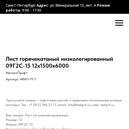
Санкт-Петербург
Адрес:
ул. Минеральная 13, лит. А
Режим
работы:
9:00 - 17:30
Лист горячекатаный низколегированный
09Г2С-15 12х1500х6000
МеталлПроф+
Артикул:
4RWY-FT-1
Присылайте заявку — подготовим расчёт и предложим оптимальные условия
поставки. Тел.: +7 (812) 748-21-13, email: info@metprf.ru, сайт: metprf.ru.
Вид товара: Лист г/к низколегированный
Размер: 12
Марка: 09Г2С-15