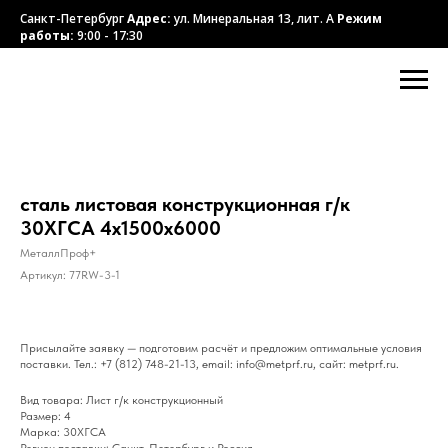
Санкт-Петербург
Адрес:
ул. Минеральная 13, лит. А
Режим
работы:
9:00 - 17:30
сталь листовая конструкционная г/к
30ХГСА 4х1500х6000
МеталлПроф+
Артикул:
77RW-3-1
Присылайте заявку — подготовим расчёт и предложим оптимальные условия
поставки. Тел.: +7 (812) 748-21-13, email: info@metprf.ru, сайт: metprf.ru.
Вид товара: Лист г/к конструкционный
Размер: 4
Марка: 30ХГСА