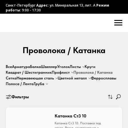
Санкт-Петербург
Адрес:
ул. Минеральная 13, лит. А
Режим
работы:
9:00 - 17:30
Проволока / Катанка
Все
Арматура
Балка
Швеллер
Уголок
Листы
Круги
Квадрат / Шестигранник
Профлист
Проволока / Катанка
Сетка
Нержавеющая
сталь
Цветной
металл
Ферросплавы
Полоса / Лента
Труба
Фильтры
Катанка Ст3 10
Катанка Ст3 10. Поставка под
заказ. Резка, комплектация и