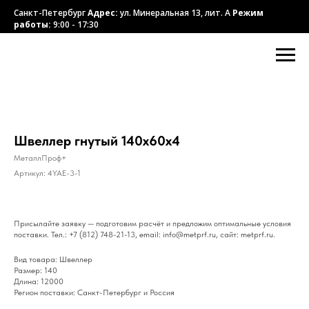
Санкт-Петербург
Адрес:
ул. Минеральная 13, лит. А
Режим
работы:
9:00 - 17:30
Швеллер гнутый 140x60x4
МеталлПроф+
Артикул:
4YAE-3-1
Присылайте заявку — подготовим расчёт и предложим оптимальные условия
поставки. Тел.: +7 (812) 748-21-13, email: info@metprf.ru, сайт: metprf.ru.
Вид товара: Швеллер
Размер: 140
Длина: 12000
Регион поставки: Санкт-Петербург и Россия