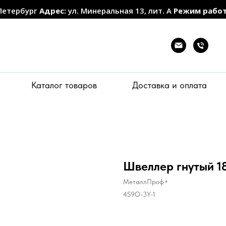
Петербург
Адрес:
ул. Минеральная 13, лит. А
Режим рабо
Каталог товаров
Доставка и оплата
Швеллер гнутый 1
МеталлПроф+
4S9O-3Y-1