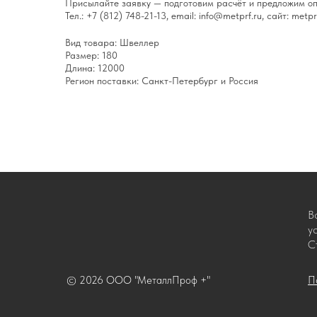
Присылайте заявку — подготовим расчёт и предложим оп
Тел.: +7 (812) 748-21-13, email: info@metprf.ru, сайт: metprf
Вид товара: Швеллер
Размер: 180
Длина: 12000
Регион поставки: Санкт-Петербург и Россия
В
у
С
© 2026 ООО "МеталлПроф +"
П