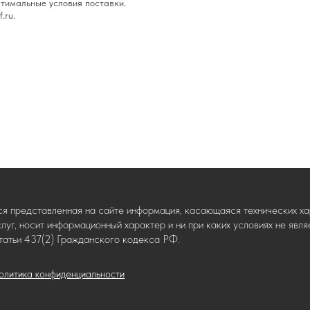
тимальные условия поставки.
.ru.
ся представленная на сайте информация, касающаяся технических хар
слуг, носит информационный характер и ни при каких условиях не яв
татьи 437(2) Гражданского кодекса РФ.
олитика конфиденциальности