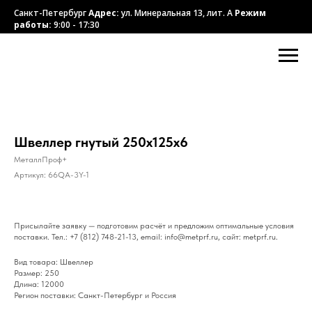
Санкт-Петербург
Адрес:
ул. Минеральная 13, лит. А
Режим
работы:
9:00 - 17:30
Швеллер гнутый 250x125x6
МеталлПроф+
Артикул:
66QA-3Y-1
Присылайте заявку — подготовим расчёт и предложим оптимальные условия
поставки. Тел.: +7 (812) 748-21-13, email: info@metprf.ru, сайт: metprf.ru.
Вид товара: Швеллер
Размер: 250
Длина: 12000
Регион поставки: Санкт-Петербург и Россия