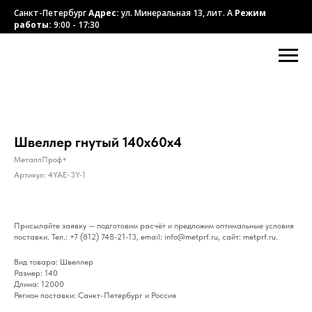
Санкт-Петербург
Адрес:
ул. Минеральная 13, лит. А
Режим
работы:
9:00 - 17:30
Швеллер гнутый 140x60x4
МеталлПроф+
Артикул:
4YAE-3Y-1
Присылайте заявку — подготовим расчёт и предложим оптимальные условия
поставки. Тел.: +7 (812) 748-21-13, email: info@metprf.ru, сайт: metprf.ru.
Вид товара: Швеллер
Размер: 140
Длина: 12000
Регион поставки: Санкт-Петербург и Россия