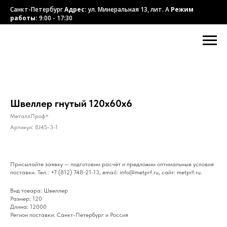
Санкт-Петербург
Адрес:
ул. Минеральная 13, лит. А
Режим
работы:
9:00 - 17:30
Швеллер гнутый 120x60x6
МеталлПроф+
Артикул:
8J4S-3-1
Присылайте заявку — подготовим расчёт и предложим оптимальные условия
поставки. Тел.: +7 (812) 748-21-13, email: info@metprf.ru, сайт: metprf.ru.
Вид товара: Швеллер
Размер: 120
Длина: 12000
Регион поставки: Санкт-Петербург и Россия