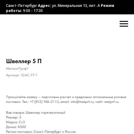
Санкт-Петербург
Адрес:
ул. Минеральная 13, лит. А
Режим
работы:
9:00 - 17:30
Швеллер 5 П
МеталлПроф+
Артикул:
32AC-FT-1
Присылайте заявку — подготовим расчёт и предложим оптимальные условия
поставки. Тел.: +7 (812) 748-21-13, email: info@metprf.ru, сайт: metprf.ru.
Вид товара: Швеллер горячекатаный
Размер: 5
Марка: Ст3
Длина: 6000
Регион поставки: Санкт-Петербург и Россия