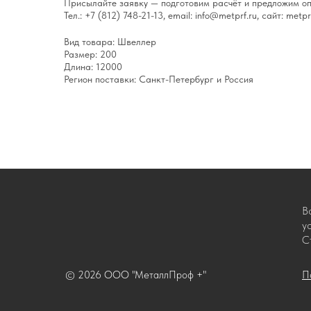
Присылайте заявку — подготовим расчёт и предложим оп
Тел.: +7 (812) 748-21-13, email: info@metprf.ru, сайт: metprf
Вид товара: Швеллер
Размер: 200
Длина: 12000
Регион поставки: Санкт-Петербург и Россия
В
у
С
© 2026 ООО "МеталлПроф +"
П