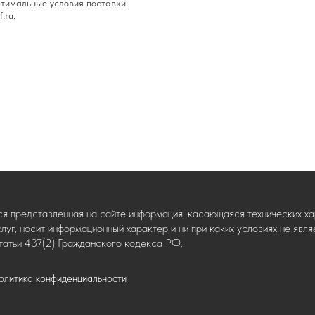
тимальные условия поставки.
.ru.
ся представленная на сайте информация, касающаяся технических хар
слуг, носит информационный характер и ни при каких условиях не яв
татьи 437(2) Гражданского кодекса РФ.
олитика конфиденциальности