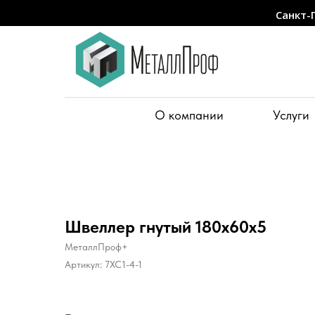
Санкт-
О компании
Услуги
Швеллер гнутый 180x60x5
МеталлПроф+
Артикул:
7XC1-4-1