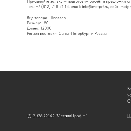
Присылайте заявку — подготовим расчёт и предложим оп
Тел.: +7 (812) 748-21-13, email: info@metprf.ru, сайт: metprf
Вид товара: Швеллер
Размер: 180
Длина: 12000
Регион поставки: Санкт-Петербург и Россия
В
у
С
© 2026 ООО "МеталлПроф +"
П