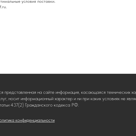
тимальные условия поставки.
.ru.
ся представленная на сайте информация, касающаяся технических хар
слуг, носит информационный характер и ни при каких условиях не яв
татьи 437(2) Гражданского кодекса РФ.
олитика конфиденциальности