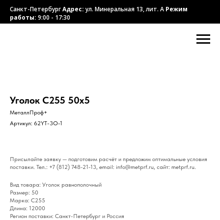
Санкт-Петербург
Адрес:
ул. Минеральная 13, лит. А
Режим
работы:
9:00 - 17:30
Уголок С255 50х5
МеталлПроф+
Артикул:
62YT-3O-1
Присылайте заявку — подготовим расчёт и предложим оптимальные условия
поставки. Тел.: +7 (812) 748-21-13, email: info@metprf.ru, сайт: metprf.ru.
Вид товара: Уголок равнополочный
Размер: 50
Марка: С255
Длина: 12000
Регион поставки: Санкт-Петербург и Россия