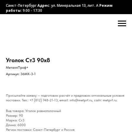
Санкт-Петербург
Адрес:
ул. Минеральная 13, лит. А
Режим
работы:
9:00 - 17:30
Уголок Ст3 90х8
МеталлПроф+
Артикул:
36MX-3-1
Присылайте заявку — подготовим расчёт и предложим оптимальные условия
поставки. Тел.: +7 (812) 748-21-13, email: info@metprf.ru, сайт: metprf.ru.
Вид товара: Уголок равнополочный
Размер: 90
Марка: Ст3
Длина: 6000
Регион поставки: Санкт-Петербург и Россия