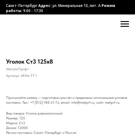
Санкт-Петербург
Адрес:
ул. Минеральная 13, лит. А
Режим
работы:
9:00 - 17:30
Уголок Ст3 125х8
МеталлПроф+
Артикул:
4E4A-FT-1
Присылайте заявку — подготовим расчёт и предложим оптимальные условия
поставки. Тел.: +7 (812) 748-21-13, email: info@metprf.ru, сайт: metprf.ru.
Вид товара: Уголок равнополочный
Размер: 125
Марка: Ст3
Длина: 12000
Регион поставки: Санкт-Петербург и Россия