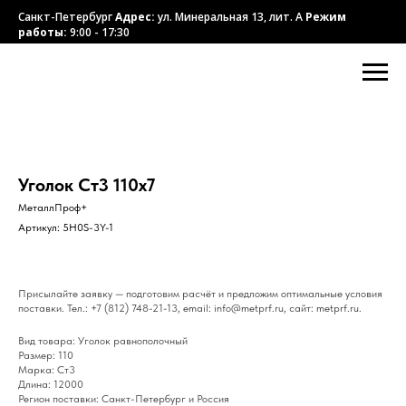
Санкт-Петербург
Адрес:
ул. Минеральная 13, лит. А
Режим
работы:
9:00 - 17:30
Уголок Ст3 110х7
МеталлПроф+
Артикул:
5H0S-3Y-1
Присылайте заявку — подготовим расчёт и предложим оптимальные условия
поставки. Тел.: +7 (812) 748-21-13, email: info@metprf.ru, сайт: metprf.ru.
Вид товара: Уголок равнополочный
Размер: 110
Марка: Ст3
Длина: 12000
Регион поставки: Санкт-Петербург и Россия