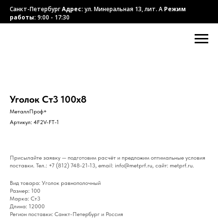
Санкт-Петербург
Адрес:
ул. Минеральная 13, лит. А
Режим
работы:
9:00 - 17:30
Уголок Ст3 100х8
МеталлПроф+
Артикул:
4F2V-FT-1
Присылайте заявку — подготовим расчёт и предложим оптимальные условия
поставки. Тел.: +7 (812) 748-21-13, email: info@metprf.ru, сайт: metprf.ru.
Вид товара: Уголок равнополочный
Размер: 100
Марка: Ст3
Длина: 12000
Регион поставки: Санкт-Петербург и Россия