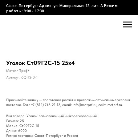
Санкт-Петербург
Адрес:
ул. Минеральная 13, лит. А
Режим
работы:
9:00 - 17:30
Уголок Ст09Г2С-15 25х4
МеталлПроф+
Артикул:
6QHS-3-1
Присылайте заявку — подготовим расчёт и предложим оптимальные условия
поставки. Тел.: +7 (812) 748-21-13, email: info@metprf.ru, сайт: metprf.ru.
Вид товара: Уголок равнополочный низколегированный
Размер: 25
Марка: Ст09Г2С-15
Длина: 6000
Регион поставки: Санкт-Петербург и Россия