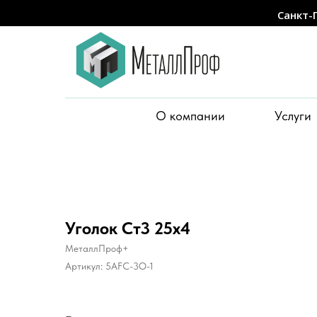
Санкт-
О компании
Услуги
Уголок Ст3 25х4
МеталлПроф+
Артикул:
5AFC-3O-1