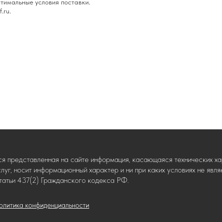
тимальные условия поставки.
.ru.
ся представленная на сайте информация, касающаяся технических хар
слуг, носит информационный характер и ни при каких условиях не яв
татьи 437(2) Гражданского кодекса РФ.
олитика конфиденциальности