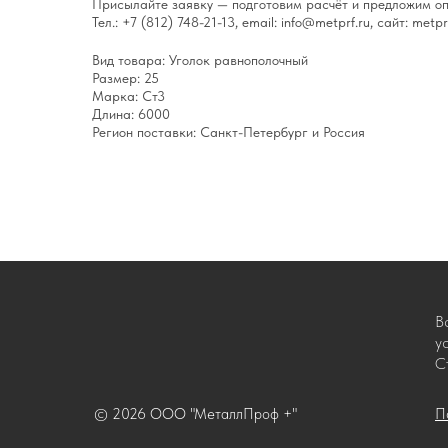
Присылайте заявку — подготовим расчёт и предложим оп
Тел.: +7 (812) 748-21-13, email: info@metprf.ru, сайт: metprf
Вид товара: Уголок равнополочный
Размер: 25
Марка: Ст3
Длина: 6000
Регион поставки: Санкт-Петербург и Россия
В
у
С
© 2026 ООО "МеталлПроф +"
П