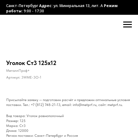
Санкт-Петербург
Адрес:
ул. Минеральная 13, лит. А
Режим
работы:
9:00 - 17:30
Уголок Ст3 125х12
МеталлПроф+
Артикул:
3WME-3O-1
Присылайте заявку — подготовим расчёт и предложим оптимальные условия
поставки. Тел.: +7 (812) 748-21-13, email: info@metprf.ru, сайт: metprf.ru.
Вид товара: Уголок равнополочный
Размер: 125
Марка: Ст3
Длина: 12000
Регион поставки: Санкт-Петербург и Россия