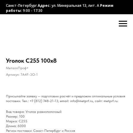
Санкт-Петербург
Адрес:
ул. Минеральная 13, лит. А
Режим
работы:
9:00 - 17:30
Уголок С255 100х8
МеталлПроф+
Артикул:
7A4F-3O-1
Присылайте заявку — подготовим расчёт и предложим оптимальные условия
поставки. Тел.: +7 (812) 748-21-13, email: info@metprf.ru, сайт: metprf.ru.
Вид товара: Уголок равнополочный
Размер: 100
Марка: С255
Длина: 6000
Регион поставки: Санкт-Петербург и Россия