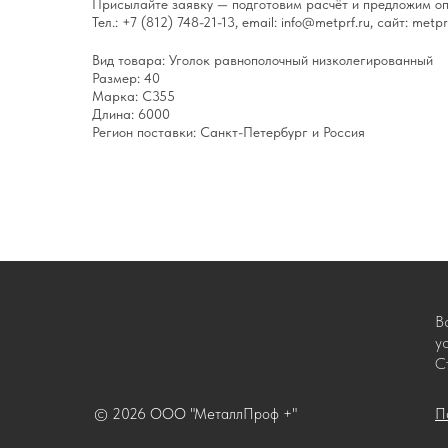
Присылайте заявку — подготовим расчёт и предложим оп
Тел.: +7 (812) 748-21-13, email: info@metprf.ru, сайт: metprf
Вид товара: Уголок равнополочный низколегированный
Размер: 40
Марка: С355
Длина: 6000
Регион поставки: Санкт-Петербург и Россия
В
у
С
© 2026 ООО "МеталлПроф +"
П