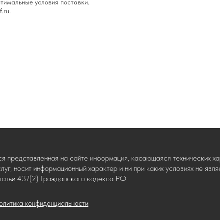
тимальные условия поставки.
.ru.
ся представленная на сайте информация, касающаяся технических хар
слуг, носит информационный характер и ни при каких условиях не яв
татьи 437(2) Гражданского кодекса РФ.
олитика конфиденциальности