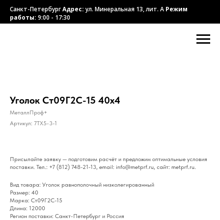
Санкт-Петербург
Адрес:
ул. Минеральная 13, лит. А
Режим
работы:
9:00 - 17:30
Уголок Ст09Г2С-15 40х4
МеталлПроф+
Артикул:
7TX5-3-1
Присылайте заявку — подготовим расчёт и предложим оптимальные условия
поставки. Тел.: +7 (812) 748-21-13, email: info@metprf.ru, сайт: metprf.ru.
Вид товара: Уголок равнополочный низколегированный
Размер: 40
Марка: Ст09Г2С-15
Длина: 12000
Регион поставки: Санкт-Петербург и Россия