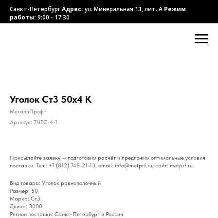
Санкт-Петербург
Адрес:
ул. Минеральная 13, лит. А
Режим
работы:
9:00 - 17:30
Уголок Ст3 50х4 К
МеталлПроф+
Артикул:
7UEC-4-1
Присылайте заявку — подготовим расчёт и предложим оптимальные условия
поставки. Тел.: +7 (812) 748-21-13, email: info@metprf.ru, сайт: metprf.ru.
Вид товара: Уголок равнополочный
Размер: 50
Марка: Ст3
Длина: 3000
Регион поставки: Санкт-Петербург и Россия