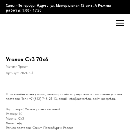
Санкт-Петербург
Адрес:
ул. Минеральная 13, лит. А
Режим
работы:
9:00 - 17:30
Уголок Ст3 70х6
МеталлПроф+
Артикул:
2BZI-3-1
Присылайте заявку — подготовим расчёт и предложим оптимальные условия
поставки. Тел.: +7 (812) 748-21-13, email: info@metprf.ru, сайт: metprf.ru.
Вид товара: Уголок равнополочный
Размер: 70
Марка: Ст3
Длина: н/д
Регион поставки: Санкт-Петербург и Россия