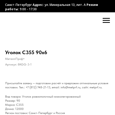
Санкт-Петербург
Адрес:
ул. Минеральная 13, лит. А
Режим
работы:
9:00 - 17:30
Уголок С355 90х6
МеталлПроф+
Артикул:
8KGG-3-1
Присылайте заявку — подготовим расчёт и предложим оптимальные условия
поставки. Тел.: +7 (812) 748-21-13, email: info@metprf.ru, сайт: metprf.ru.
Вид товара: Уголок равнополочный низколегированный
Размер: 90
Марка: С355
Длина: 12000
Регион поставки: Санкт-Петербург и Россия