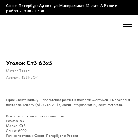
Санкт-Петербург
Адрес:
ул. Минеральная 13, лит. А
Режим
работы:
9:00 - 17:30
Уголок Ст3 63х5
МеталлПроф+
Артикул:
4S31-3O-1
Присылайте заявку — подготовим расчёт и предложим оптимальные условия
поставки. Тел.: +7 (812) 748-21-13, email: info@metprf.ru, сайт: metprf.ru.
Вид товара: Уголок равнополочный
Размер: 63
Марка: Ст3
Длина: 6000
Регион поставки: Санкт-Петербург и Россия