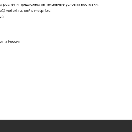
м расчёт и предложим оптимальные условия поставки.
fo@metprf.ru, сайт: metprf.ru.
ый
рг и Россия