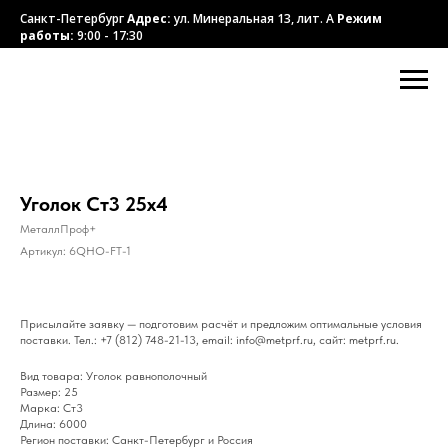
Санкт-Петербург
Адрес:
ул. Минеральная 13, лит. А
Режим
работы:
9:00 - 17:30
Уголок Ст3 25х4
МеталлПроф+
Артикул:
6QHO-FT-1
Присылайте заявку — подготовим расчёт и предложим оптимальные условия
поставки. Тел.: +7 (812) 748-21-13, email: info@metprf.ru, сайт: metprf.ru.
Вид товара: Уголок равнополочный
Размер: 25
Марка: Ст3
Длина: 6000
Регион поставки: Санкт-Петербург и Россия