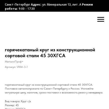
Санкт-Петербург
Адрес:
ул. Минеральная 13, лит. А
Режим
работы:
9:00 - 17:30
горячекатаный круг из конструкционной
сортовой стали 45 30ХГСА
МеталлПроф+
Артикул:
VKM-3-1
горячекатаный круг из конструкционной сортовой стали 45 30ХГСА.
Поставка металлопроката по Санкт-Петербургу и России. Уточняйте
актуальную цену, наличие, сроки поставки и возможность резки у менеджера.
Вид товара: Круг г/к
Размер: 45