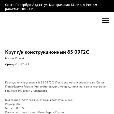
Санкт-Петербург
Адрес:
ул. Минеральная 13, лит. А
Режим
работы:
9:00 - 17:30
Круг г/к конструкционный 85 09Г2С
МеталлПроф+
Артикул:
5JKY-3-1
Круг г/к конструкционный 85 09Г2С. Поставка металлопроката по Санкт-
Петербургу и России. Уточняйте актуальную цену, наличие, сроки поставки и
возможность резки у менеджера.
Вид товара: Круг горячекатаный конструкционный
Размер: 85
Марка: 09Г2С
Регион поставки: Санкт-Петербург и Россия